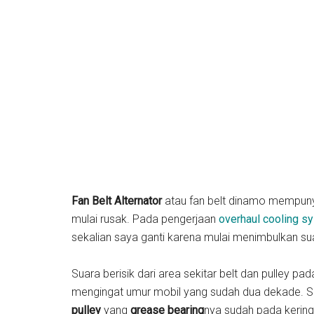
Fan Belt Alternator
atau fan belt dinamo mempunya
mulai rusak. Pada pengerjaan
overhaul cooling 
sekalian saya ganti karena mulai menimbulkan sua
Suara berisik dari area sekitar belt dan pulley pa
mengingat umur mobil yang sudah dua dekade. Suar
pulley
yang
grease bearing
nya sudah pada kering