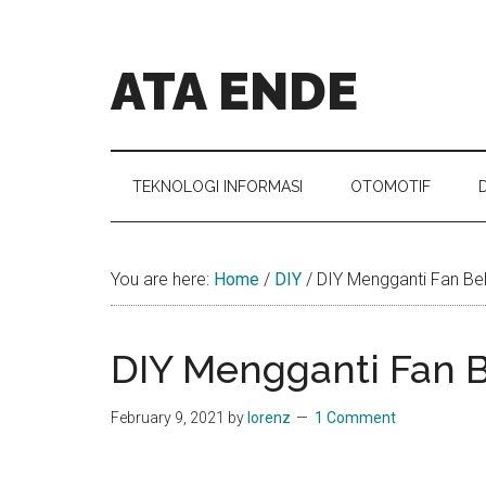
Skip
Skip
Skip
Skip
to
to
to
to
main
secondary
primary
footer
ATA ENDE
content
menu
sidebar
Catatan
Orang
Ende
TEKNOLOGI INFORMASI
OTOMOTIF
You are here:
Home
/
DIY
/
DIY Mengganti Fan Bel
DIY Mengganti Fan 
February 9, 2021
by
lorenz
1 Comment