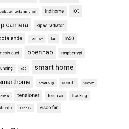
iot
Indihome
ibadat pemberkatan rumah
ip camera
kipas radiator
kota ende
m50
lari
LAN Port
openhab
mesin cuci
raspberrypi
smart home
running
s20
smarthome
sonoff
smart plug
tasmota
tensioner
toren air
tracking
Telkom
visco fan
ubuntu
USeeTV