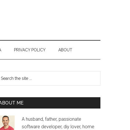
A
PRIVACY POLICY
ABOUT
Primary
earch
e
Sidebar
te
ABOUT ME
A husband, father, passionate
software developer, diy lover, home