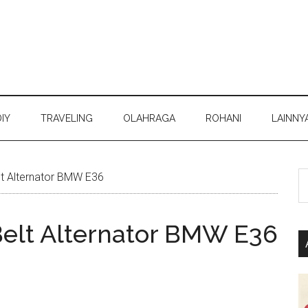
DIY
TRAVELING
OLAHRAGA
ROHANI
LAINNY
S
t Alternator BMW E36
th
si
Belt Alternator BMW E36
...