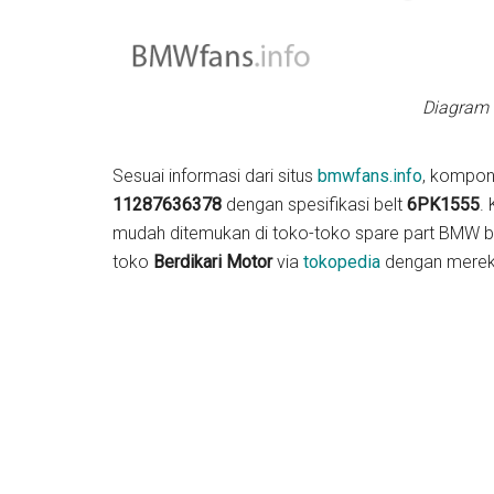
Diagram f
Sesuai informasi dari situs
bmwfans.info
, kompone
11287636378
dengan spesifikasi belt
6PK1555
.
mudah ditemukan di toko-toko spare part BMW bai
toko
Berdikari Motor
via
tokopedia
dengan mere