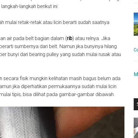
ngkah-langkah berikut ini:
ah mulai retak-retak atau licin berarti sudah saatnya
n air pada belt bagian dalam (
rib
) atau relnya. Jika
erarti sumbernya dari belt. Namun jika bunyinya hilang
C
er bunyi dari bearing pulley yang sudah mulai rusak atau
M
rin secara fisik mungkin kelihatan masih bagus belum ada
Namun jika diperhatikan permukaannya sudah mulai licin
mulai tipis, bisa dilihat pada gambar-gambar dibawah.