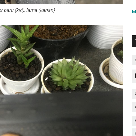
r baru (kiri), lama (kanan)
M