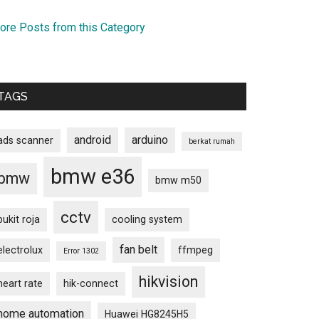
ore Posts from this Category
TAGS
android
arduino
ads scanner
berkat rumah
bmw e36
bmw
bmw m50
cctv
bukit roja
cooling system
fan belt
electrolux
ffmpeg
Error 1302
hikvision
heart rate
hik-connect
home automation
Huawei HG8245H5