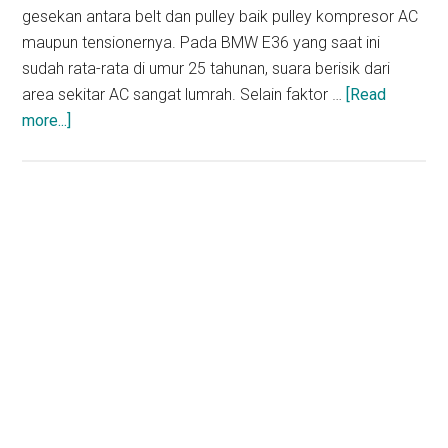
gesekan antara belt dan pulley baik pulley kompresor AC
maupun tensionernya. Pada BMW E36 yang saat ini
sudah rata-rata di umur 25 tahunan, suara berisik dari
area sekitar AC sangat lumrah. Selain faktor …
[Read
about
more...]
DIY
Mengganti
Fan
Belt
AC
BMW
E36