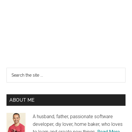
Primary
Search
the
Sidebar
site
...
ABOUT ME
A husband, father, passionate software
developer, diy lover, home baker, who loves
to learn and create new things.
Read More…