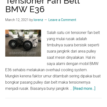
Tensioner Fan Belt
BMW E36
March 12, 2021
by
lorenz
Leave a Comment
Salah satu ciri tensioner fan belt
yang mulai rusak adalah
timbulnya suara bersisik seperti
suara jangkrik dari area pulley
saat mesin dinyalakan. Hal ini
saya alami dengan mobil BMW
E36 sehabis melakukan overhaul cooling system.
Mungkin kerena faktor umur ditambah sering dipakai buat
bongkar pasang pulley dan belt maka tensionernya
about
menjadi rusak. Biasanya bunyi jangkrik …
[Read more...]
DIY
Mengga
Tensio