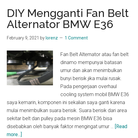
Fan
DIY Mengganti Fan Belt
Belt
Alternator BMW E36
BMW
E36
February 9, 2021
by
lorenz
1 Comment
Fan Belt Alternator atau fan belt
dinamo mempunyai batasan
umur dan akan menimbulkan
bunyi berisik jika mulai rusak.
Pada pengerjaan overhaul
cooling system mobil BMW E36
saya kemarin, komponen ini sekalian saya ganti karena
mulai menimbulkan suara berisik. Suara berisik dari area
sekitar belt dan pulley pada mesin BMW E36 bisa
disebabkan oleh banyak faktor mengingat umur …
[Read
about
more...]