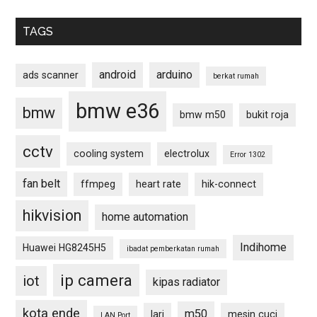
TAGS
android
arduino
ads scanner
berkat rumah
bmw e36
bmw
bmw m50
bukit roja
cctv
cooling system
electrolux
Error 1302
fan belt
ffmpeg
heart rate
hik-connect
hikvision
home automation
Indihome
Huawei HG8245H5
ibadat pemberkatan rumah
ip camera
iot
kipas radiator
kota ende
m50
lari
mesin cuci
LAN Port