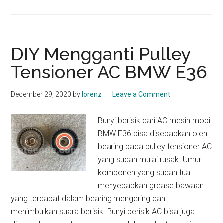
DIY
Mengganti
Fan
Belt
DIY Mengganti Pulley
Alternator
Tensioner AC BMW E36
BMW
E36
December 29, 2020
by
lorenz
Leave a Comment
Bunyi berisik dari AC mesin mobil
BMW E36 bisa disebabkan oleh
bearing pada pulley tensioner AC
yang sudah mulai rusak. Umur
komponen yang sudah tua
menyebabkan grease bawaan
yang terdapat dalam bearing mengering dan
menimbulkan suara berisik. Bunyi berisik AC bisa juga