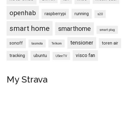
openhab
raspberrypi
running
s20
smart home
smarthome
smart plug
tensioner
sonoff
toren air
tasmota
Telkom
visco fan
tracking
ubuntu
USeeTV
My Strava