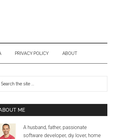
A
PRIVACY POLICY
ABOUT
Primary
earch
e
Sidebar
te
ABOUT ME
A husband, father, passionate
software developer, diy lover, home