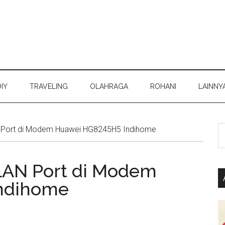
DIY
TRAVELING
OLAHRAGA
ROHANI
LAINNY
S
 Port di Modem Huawei HG8245H5 Indihome
th
si
LAN Port di Modem
...
ndihome