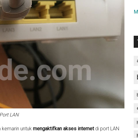
M
Port LAN
n kemarin untuk
mengaktifkan akses internet
di port LAN