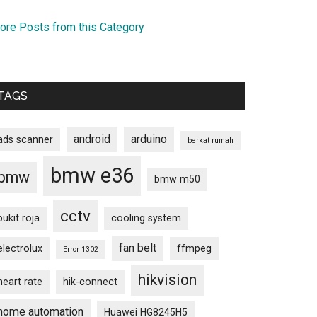
ore Posts from this Category
TAGS
android
arduino
ads scanner
berkat rumah
bmw e36
bmw
bmw m50
cctv
bukit roja
cooling system
fan belt
electrolux
ffmpeg
Error 1302
hikvision
heart rate
hik-connect
home automation
Huawei HG8245H5