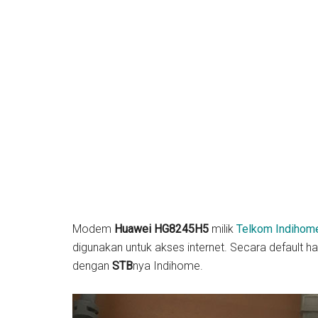
Modem
Huawei HG8245H5
milik
Telkom Indiho
digunakan untuk akses internet. Secara default h
dengan
STB
nya Indihome.