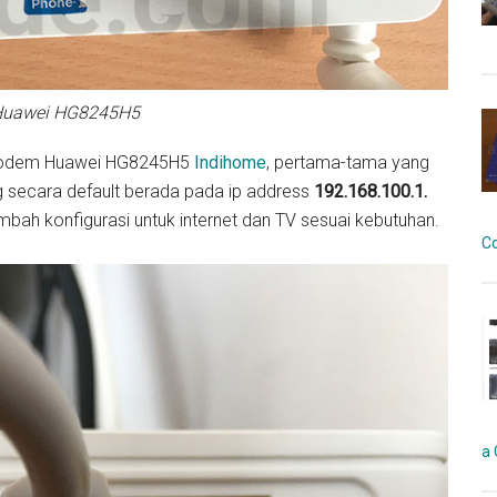
uawei HG8245H5
N modem Huawei HG8245H5
Indihome
, pertama-tama yang
 secara default berada pada ip address
192.168.100.1.
bah konfigurasi untuk internet dan TV sesuai kebutuhan.
C
a