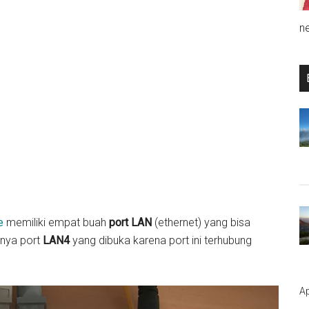
n
me
memiliki empat buah
port LAN
(ethernet) yang bisa
anya port
LAN4
yang dibuka karena port ini terhubung
Ap