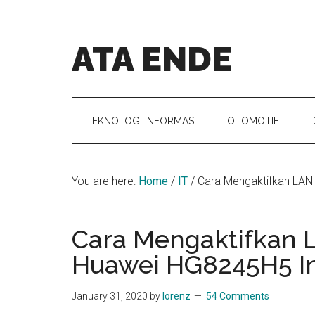
Skip
Skip
Skip
Skip
to
to
to
to
main
secondary
primary
footer
ATA ENDE
content
menu
sidebar
Catatan
Orang
Ende
TEKNOLOGI INFORMASI
OTOMOTIF
You are here:
Home
/
IT
/
Cara Mengaktifkan LAN
Cara Mengaktifkan 
Huawei HG8245H5 I
January 31, 2020
by
lorenz
54 Comments