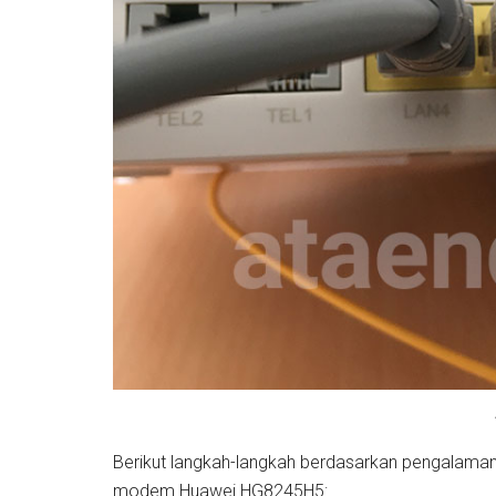
Berikut langkah-langkah berdasarkan pengalama
modem Huawei HG8245H5: