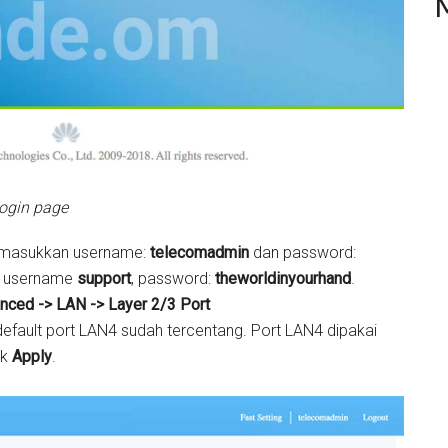
ogin page
, masukkan username:
telecomadmin
dan password:
an username
support
, password:
theworldinyourhand
.
nced -> LAN -> Layer 2/3 Port
default port LAN4 sudah tercentang. Port LAN4 dipakai
ik
Apply
.