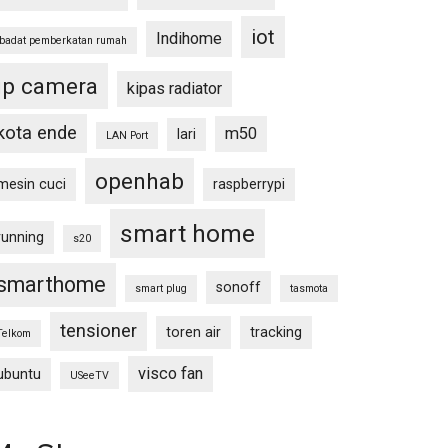
iot
Indihome
ibadat pemberkatan rumah
ip camera
kipas radiator
kota ende
m50
lari
LAN Port
openhab
mesin cuci
raspberrypi
smart home
running
s20
smarthome
sonoff
smart plug
tasmota
tensioner
toren air
tracking
Telkom
visco fan
ubuntu
USeeTV