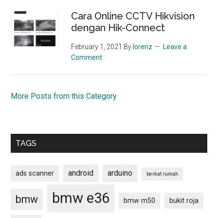
Cara Online CCTV Hikvision
dengan Hik-Connect
February 1, 2021
By
lorenz
Leave a
Comment
More Posts from this Category
TAGS
android
arduino
ads scanner
berkat rumah
bmw e36
bmw
bmw m50
bukit roja