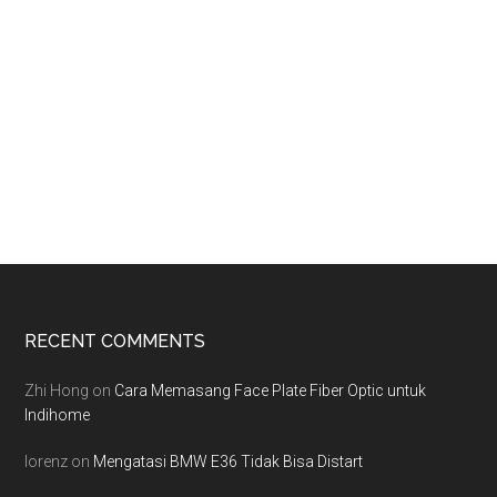
Footer
RECENT COMMENTS
Zhi Hong
on
Cara Memasang Face Plate Fiber Optic untuk
Indihome
lorenz
on
Mengatasi BMW E36 Tidak Bisa Distart