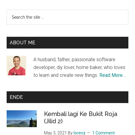
Primary
Search
the
Sidebar
site
...
ABOUT ME
A husband, father, passionate software
developer, diy lover, home baker, who loves
to learn and create new things.
Read More…
ENDE
Kembali lagi Ke Bukit Roja
(Jilid 2)
May 3, 2021
By
lorenz
1 Comment