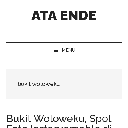
Skip
Skip
Skip
Skip
ATA ENDE
to
to
to
to
main
secondary
primary
footer
content
menu
sidebar
Catatan
Orang
Ende
MENU
bukit woloweku
Bukit Woloweku, Spot