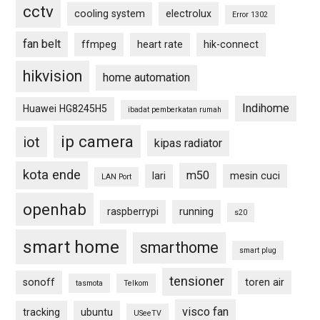
cctv
cooling system
electrolux
Error 1302
fan belt
ffmpeg
heart rate
hik-connect
hikvision
home automation
Indihome
Huawei HG8245H5
ibadat pemberkatan rumah
ip camera
iot
kipas radiator
kota ende
m50
lari
mesin cuci
LAN Port
openhab
raspberrypi
running
s20
smart home
smarthome
smart plug
tensioner
sonoff
toren air
tasmota
Telkom
visco fan
tracking
ubuntu
USeeTV