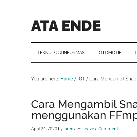
Skip
Skip
Skip
Skip
to
to
to
to
main
secondary
primary
footer
ATA ENDE
content
menu
sidebar
Catatan
Orang
Ende
TEKNOLOGI INFORMASI
OTOMOTIF
You are here:
Home
/
IOT
/
Cara Mengambil Snap
Cara Mengambil Sna
menggunakan FFm
April 24, 2020
by
lorenz
Leave a Comment