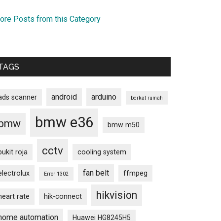
ore Posts from this Category
TAGS
android
arduino
ads scanner
berkat rumah
bmw e36
bmw
bmw m50
cctv
bukit roja
cooling system
fan belt
electrolux
ffmpeg
Error 1302
hikvision
heart rate
hik-connect
home automation
Huawei HG8245H5