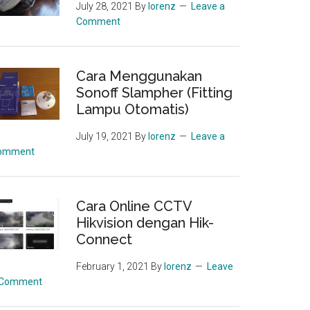
July 28, 2021
By
lorenz
Leave a
Comment
Cara Menggunakan
Sonoff Slampher (Fitting
Lampu Otomatis)
July 19, 2021
By
lorenz
Leave a
omment
Cara Online CCTV
Hikvision dengan Hik-
Connect
aming/Channels/101/ -f image2 -vframes 1 -pi
February 1, 2021
By
lorenz
Leave
 Comment