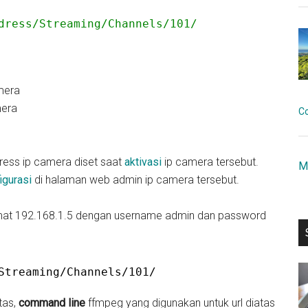
dress/Streaming/Channels/101/
mera
mera
C
ress ip camera diset saat
aktivasi
ip camera tersebut.
M
igurasi
di halaman web admin ip camera tersebut.
amat 192.168.1.5 dengan username admin dan password
Streaming/Channels/101/
tas,
command line
ffmpeg yang digunakan untuk url diatas