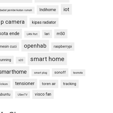
iot
Indihome
ibadat pemberkatan rumah
ip camera
kipas radiator
kota ende
m50
lari
LAN Port
openhab
mesin cuci
raspberrypi
smart home
running
s20
smarthome
sonoff
smart plug
tasmota
tensioner
toren air
tracking
Telkom
visco fan
ubuntu
USeeTV