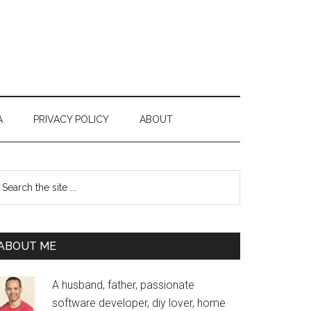
A
PRIVACY POLICY
ABOUT
Primary
earch
e
Sidebar
te
ABOUT ME
A husband, father, passionate
software developer, diy lover, home