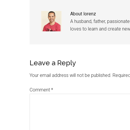
About
lorenz
A husband, father, passionate
loves to learn and create new
Reader
Leave a Reply
Interactions
Your email address will not be published.
Required
Comment
*