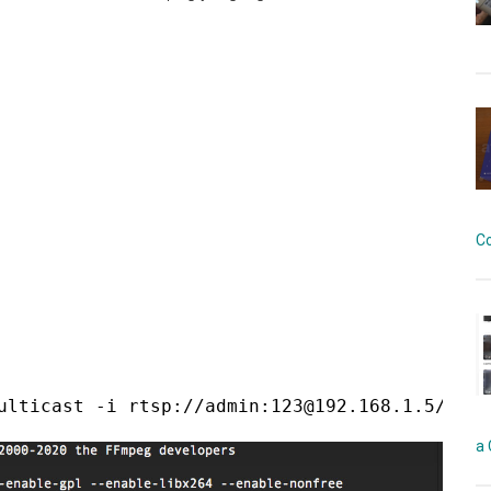
C
ulticast -i rtsp://admin:123@192.168.1.5/Stre
a