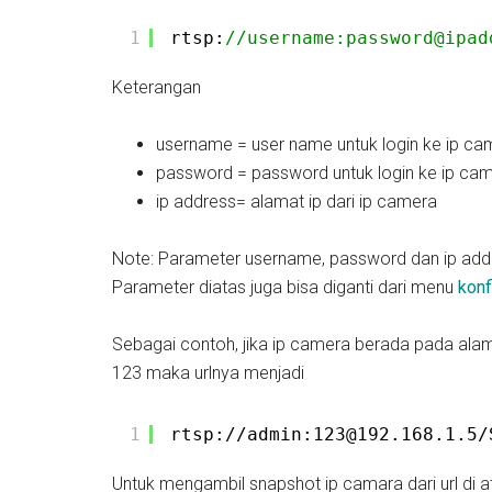
1
rtsp:
//username:password@ipad
Keterangan
username = user name untuk login ke ip ca
password = password untuk login ke ip ca
ip address= alamat ip dari ip camera
Note: Parameter username, password dan ip add
Parameter diatas juga bisa diganti dari menu
konf
Sebagai contoh, jika ip camera berada pada al
123 maka urlnya menjadi
1
rtsp://admin:123@192.168.1.5/
Untuk mengambil snapshot ip camara dari url di a