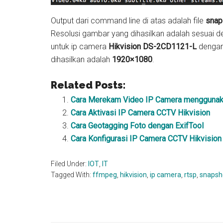
Output dari command line di atas adalah file
snap
Resolusi gambar yang dihasilkan adalah sesuai de
untuk ip camera
Hikvision DS-2CD1121-L
dengan 
dihasilkan adalah
1920×1080
.
Related Posts:
Cara Merekam Video IP Camera mengguna
Cara Aktivasi IP Camera CCTV Hikvision
Cara Geotagging Foto dengan ExifTool
Cara Konfigurasi IP Camera CCTV Hikvision
Filed Under:
IOT
,
IT
Tagged With:
ffmpeg
,
hikvision
,
ip camera
,
rtsp
,
snapsh