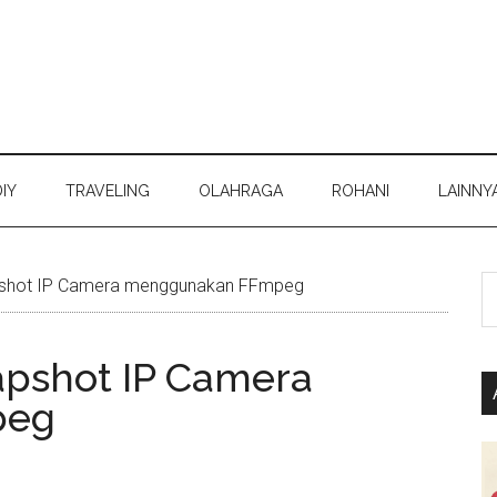
DIY
TRAVELING
OLAHRAGA
ROHANI
LAINNY
S
shot IP Camera menggunakan FFmpeg
th
si
pshot IP Camera
...
peg