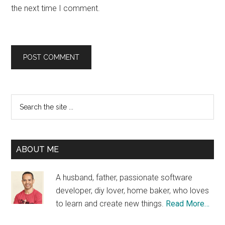
the next time I comment.
Primary
Search
the
Sidebar
site
...
ABOUT ME
A husband, father, passionate software
developer, diy lover, home baker, who loves
to learn and create new things.
Read More…