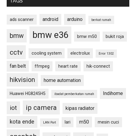
TAGS
android
arduino
ads scanner
berkat rumah
bmw e36
bmw
bmw m50
bukit roja
cctv
cooling system
electrolux
Error 1302
fan belt
ffmpeg
heart rate
hik-connect
hikvision
home automation
Indihome
Huawei HG8245H5
ibadat pemberkatan rumah
ip camera
iot
kipas radiator
kota ende
m50
lari
mesin cuci
LAN Port