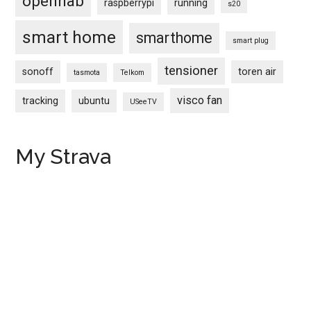
openhab
raspberrypi
running
s20
smart home
smarthome
smart plug
tensioner
sonoff
toren air
tasmota
Telkom
visco fan
tracking
ubuntu
USeeTV
My Strava