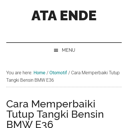
Skip
Skip
Skip
Skip
ATA ENDE
to
to
to
to
main
secondary
primary
footer
content
menu
sidebar
Catatan
Orang
Ende
MENU
You are here:
Home
/
Otomotif
/
Cara Memperbaiki Tutup
Tangki Bensin BMW E36
Cara Memperbaiki
Tutup Tangki Bensin
BMW E36