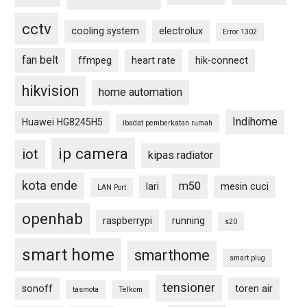
cctv
cooling system
electrolux
Error 1302
fan belt
ffmpeg
heart rate
hik-connect
hikvision
home automation
Indihome
Huawei HG8245H5
ibadat pemberkatan rumah
ip camera
iot
kipas radiator
kota ende
m50
lari
mesin cuci
LAN Port
openhab
raspberrypi
running
s20
smart home
smarthome
smart plug
tensioner
sonoff
toren air
tasmota
Telkom