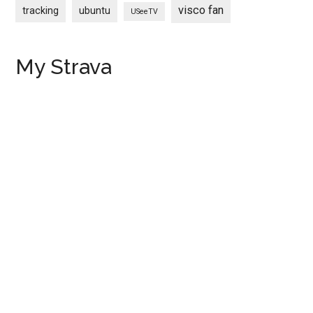
visco fan
tracking
ubuntu
USeeTV
My Strava