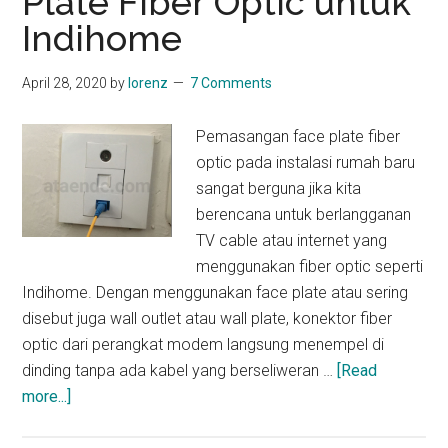
Plate Fiber Optic untuk
Indihome
April 28, 2020
by
lorenz
7 Comments
Pemasangan face plate fiber
optic pada instalasi rumah baru
sangat berguna jika kita
berencana untuk berlangganan
TV cable atau internet yang
menggunakan fiber optic seperti
Indihome. Dengan menggunakan face plate atau sering
disebut juga wall outlet atau wall plate, konektor fiber
optic dari perangkat modem langsung menempel di
dinding tanpa ada kabel yang berseliweran …
[Read
about
more...]
Cara
Memasang