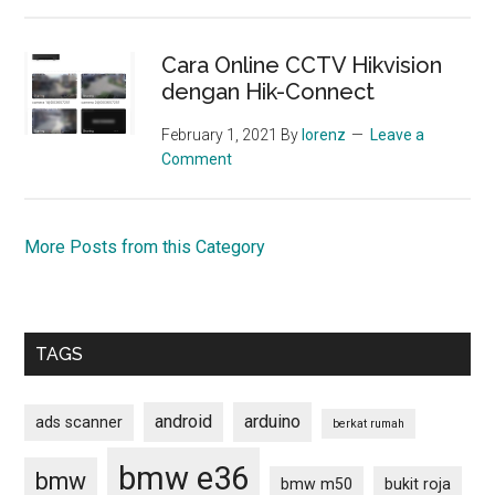
Cara Online CCTV Hikvision
dengan Hik-Connect
February 1, 2021
By
lorenz
Leave a
Comment
More Posts from this Category
TAGS
android
arduino
ads scanner
berkat rumah
bmw e36
bmw
bmw m50
bukit roja