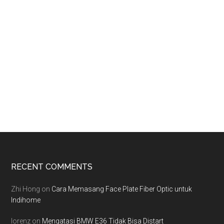
Footer
RECENT COMMENTS
Zhi Hong
on
Cara Memasang Face Plate Fiber Optic untuk
Indihome
lorenz
on
Mengatasi BMW E36 Tidak Bisa Distart