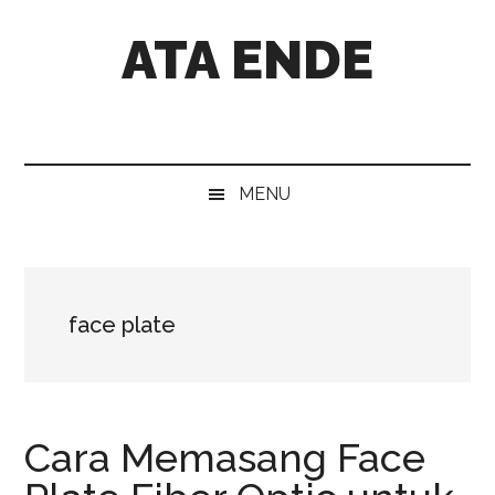
Skip
Skip
Skip
Skip
ATA ENDE
to
to
to
to
main
secondary
primary
footer
content
menu
sidebar
Catatan
Orang
Ende
MENU
face plate
Cara Memasang Face