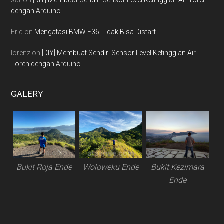
sar
on
[DIY] Membuat Sendiri Sensor Level Ketinggian Air Toren
dengan Arduino
Eriq
on
Mengatasi BMW E36 Tidak Bisa Distart
lorenz
on
[DIY] Membuat Sendiri Sensor Level Ketinggian Air
Toren dengan Arduino
GALERY
Bukit Roja Ende
Woloweku Ende
Bukit Kezimara
Ende