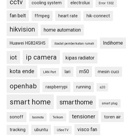
cctv
cooling system
electrolux
Error 1302
fan belt
ffmpeg
heart rate
hik-connect
hikvision
home automation
Indihome
Huawei HG8245H5
ibadat pemberkatan rumah
ip camera
iot
kipas radiator
kota ende
m50
lari
mesin cuci
LAN Port
openhab
raspberrypi
running
s20
smart home
smarthome
smart plug
tensioner
sonoff
toren air
tasmota
Telkom
visco fan
tracking
ubuntu
USeeTV