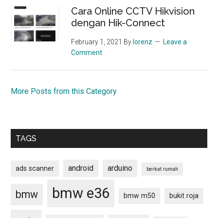
Cara Online CCTV Hikvision
dengan Hik-Connect
February 1, 2021
By
lorenz
Leave a
Comment
More Posts from this Category
TAGS
android
arduino
ads scanner
berkat rumah
bmw e36
bmw
bmw m50
bukit roja