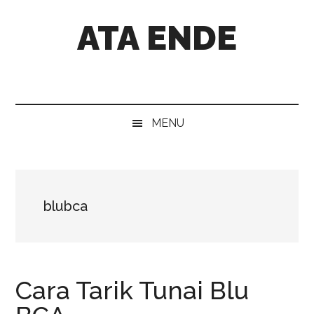
Skip
Skip
Skip
Skip
ATA ENDE
to
to
to
to
main
secondary
primary
footer
content
menu
sidebar
Catatan
Orang
Ende
MENU
blubca
Cara Tarik Tunai Blu