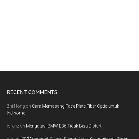
Footer
RECENT COMMENTS
Zhi Hong
on
Cara Memasang Face Plate Fiber Optic untuk
Indihome
lorenz
on
Mengatasi BMW E36 Tidak Bisa Distart