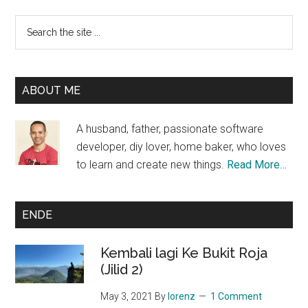
Primary
Search
the
Sidebar
site
...
ABOUT ME
A husband, father, passionate software
developer, diy lover, home baker, who loves
to learn and create new things.
Read More…
ENDE
Kembali lagi Ke Bukit Roja
(Jilid 2)
May 3, 2021
By
lorenz
1 Comment