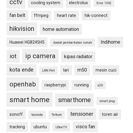
cctv
cooling system
electrolux
Error 1302
fan belt
ffmpeg
heart rate
hik-connect
hikvision
home automation
Indihome
Huawei HG8245H5
ibadat pemberkatan rumah
ip camera
iot
kipas radiator
kota ende
m50
lari
mesin cuci
LAN Port
openhab
raspberrypi
running
s20
smart home
smarthome
smart plug
tensioner
sonoff
toren air
tasmota
Telkom
visco fan
tracking
ubuntu
USeeTV