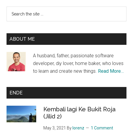
Primary
Search
the
Sidebar
site
...
ABOUT ME
A husband, father, passionate software
developer, diy lover, home baker, who loves
to learn and create new things.
Read More…
ENDE
Kembali lagi Ke Bukit Roja
(Jilid 2)
May 3, 2021
By
lorenz
1 Comment