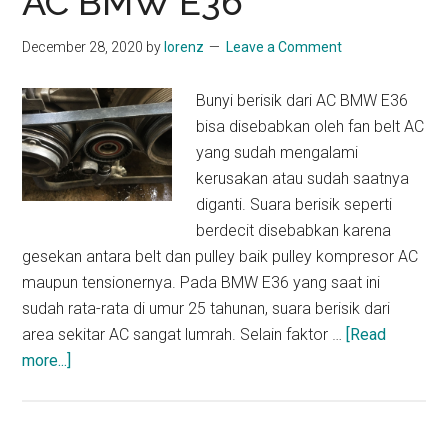
AC BMW E36
December 28, 2020
by
lorenz
Leave a Comment
Bunyi berisik dari AC BMW E36
bisa disebabkan oleh fan belt AC
yang sudah mengalami
kerusakan atau sudah saatnya
diganti. Suara berisik seperti
berdecit disebabkan karena
gesekan antara belt dan pulley baik pulley kompresor AC
maupun tensionernya. Pada BMW E36 yang saat ini
sudah rata-rata di umur 25 tahunan, suara berisik dari
area sekitar AC sangat lumrah. Selain faktor …
[Read
about
more...]
DIY
Mengganti
Fan