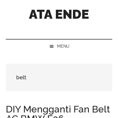
Skip
Skip
Skip
Skip
ATA ENDE
to
to
to
to
main
secondary
primary
footer
content
menu
sidebar
Catatan
Orang
Ende
MENU
belt
DIY Mengganti Fan Belt