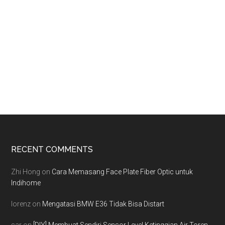
Footer
RECENT COMMENTS
Zhi Hong
on
Cara Memasang Face Plate Fiber Optic untuk
Indihome
lorenz
on
Mengatasi BMW E36 Tidak Bisa Distart