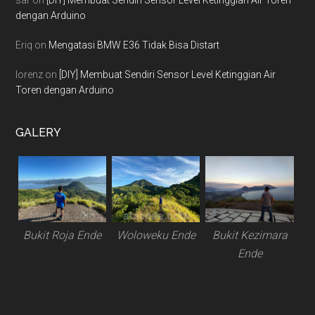
sar
on
[DIY] Membuat Sendiri Sensor Level Ketinggian Air Toren
dengan Arduino
Eriq
on
Mengatasi BMW E36 Tidak Bisa Distart
lorenz
on
[DIY] Membuat Sendiri Sensor Level Ketinggian Air
Toren dengan Arduino
GALERY
Bukit Roja Ende
Woloweku Ende
Bukit Kezimara
Ende