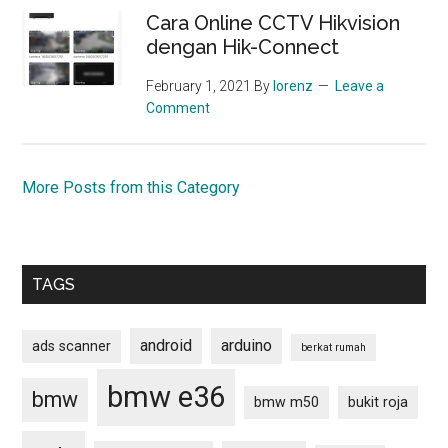
Cara Online CCTV Hikvision
dengan Hik-Connect
February 1, 2021
By
lorenz
Leave a
Comment
More Posts from this Category
TAGS
android
arduino
ads scanner
berkat rumah
bmw e36
bmw
bmw m50
bukit roja